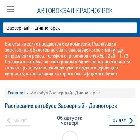
АВТОВОКЗАЛ КРАСНОЯРСК
Билеты на сайте продаются без комиссии. Реализация
электронных билетов на сайте закрывается за 5 минут до
отправления рейса. Телефон справочной службы: 220-11-72.
Посадка в автобус по электронным билетам осуществляется
только при предъявлении документа удостоверяющего
личность, на основании которого был оформлен билет.
Главная
Автобус Заозерный - Дивногорск
Расписание автобуса Заозерный - Дивногорск
06 августа
05
авг
07
авг
четверг