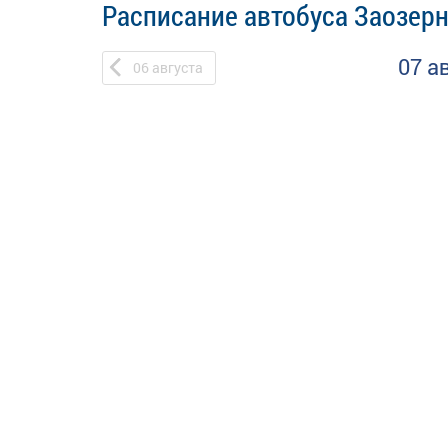
Расписание автобуса Заозерн
07 а
06
августа