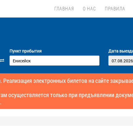
ГЛАВНАЯ
О НАС
ПРАВИЛА
Пункт прибытия
Дата выезд
. Реализация электронных билетов на сайте закрывае
там осуществляется только при предъявлении докуме
.