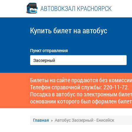
АВТОВОКЗАЛ КРАСНОЯРСК
Купить билет
на автобус
Пункт отправления
Билеты на сайте продаются без комиссии
Телефон справочной службы: 220-11-72.
Посадка в автобус по электронным биле
основании которого был оформлен билет
Главная
Автобус Заозерный - Енисейск