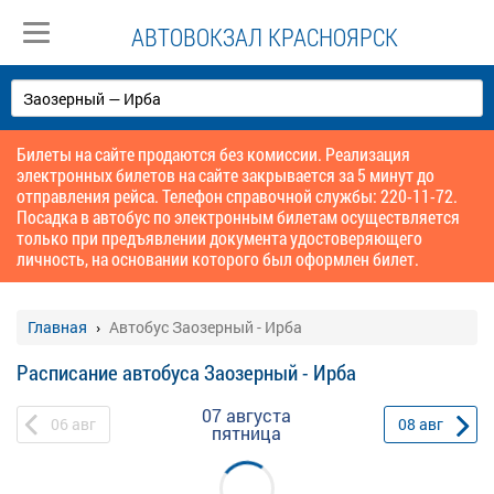
АВТОВОКЗАЛ КРАСНОЯРСК
Билеты на сайте продаются без комиссии. Реализация
электронных билетов на сайте закрывается за 5 минут до
отправления рейса. Телефон справочной службы: 220-11-72.
Посадка в автобус по электронным билетам осуществляется
только при предъявлении документа удостоверяющего
личность, на основании которого был оформлен билет.
Главная
Автобус Заозерный - Ирба
Расписание автобуса Заозерный - Ирба
07 августа
06
авг
08
авг
пятница