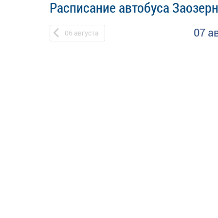
Расписание автобуса Заозерн
07 а
06
августа