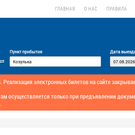
ГЛАВНАЯ
О НАС
ПРАВИЛА
Пункт прибытия
Дата выезд
. Реализация электронных билетов на сайте закрывае
там осуществляется только при предъявлении докуме
.