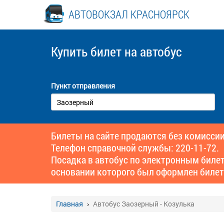
АВТОВОКЗАЛ КРАСНОЯРСК
Купить билет
на автобус
Пункт отправления
Билеты на сайте продаются без комиссии
Телефон справочной службы: 220-11-72.
Посадка в автобус по электронным биле
основании которого был оформлен билет
Главная
Автобус Заозерный - Козулька