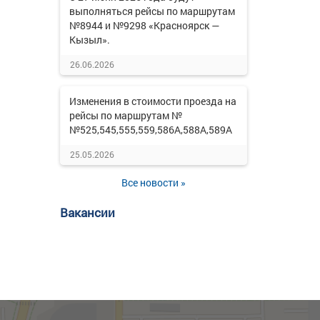
выполняться рейсы по маршрутам
№8944 и №9298 «Красноярск —
Кызыл».
26.06.2026
Изменения в стоимости проезда на
рейсы по маршрутам №
№525,545,555,559,586А,588А,589А
25.05.2026
Все новости »
Вакансии