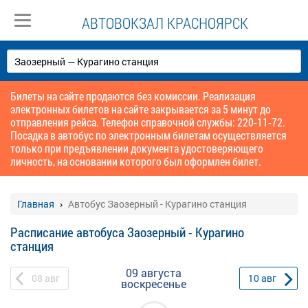
АВТОВОКЗАЛ КРАСНОЯРСК
Билеты на сайте продаются без комиссии. Реализация
электронных билетов на сайте закрывается за 5 минут до
отправления рейса. Телефон справочной службы: 220-11-72.
Посадка в автобус по электронным билетам осуществляется
только при предъявлении документа удостоверяющего
личность, на основании которого был оформлен билет.
Главная
Автобус Заозерный - Курагино станция
Расписание автобуса Заозерный - Курагино
станция
09 августа
08
авг
10
авг
воскресенье