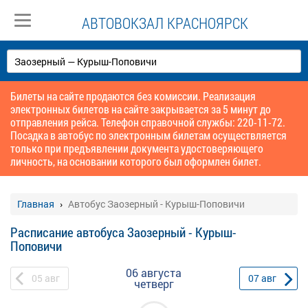
АВТОВОКЗАЛ КРАСНОЯРСК
Билеты на сайте продаются без комиссии. Реализация
электронных билетов на сайте закрывается за 5 минут до
отправления рейса. Телефон справочной службы: 220-11-72.
Посадка в автобус по электронным билетам осуществляется
только при предъявлении документа удостоверяющего
личность, на основании которого был оформлен билет.
Главная
Автобус Заозерный - Курыш-Поповичи
Расписание автобуса Заозерный - Курыш-
Поповичи
06 августа
05
авг
07
авг
четверг