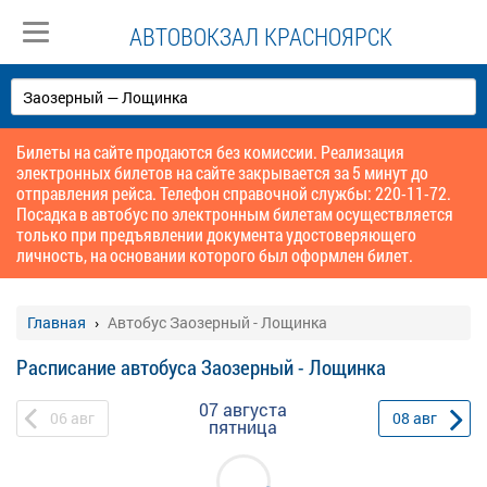
АВТОВОКЗАЛ КРАСНОЯРСК
Билеты на сайте продаются без комиссии. Реализация
электронных билетов на сайте закрывается за 5 минут до
отправления рейса. Телефон справочной службы: 220-11-72.
Посадка в автобус по электронным билетам осуществляется
только при предъявлении документа удостоверяющего
личность, на основании которого был оформлен билет.
Главная
Автобус Заозерный - Лощинка
Расписание автобуса Заозерный - Лощинка
07 августа
06
авг
08
авг
пятница