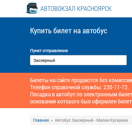
АВТОВОКЗАЛ КРАСНОЯРСК
Купить билет
на автобус
Пункт отправления
Билеты на сайте продаются без комиссии
Телефон справочной службы: 220-11-72.
Посадка в автобус по электронным биле
основании которого был оформлен билет
Главная
Автобус Заозерный - Малая Кускунка