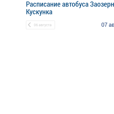
Расписание автобуса Заозерн
Кускунка
07 а
06
августа