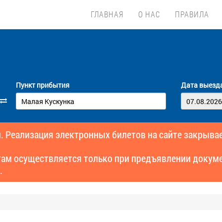
ГЛАВНАЯ
О НАС
ПРАВИЛА
Пункт прибытия
Дата выезд
. Реализация электронных билетов на сайте закрывае
там осуществляется только при предъявлении докуме
.