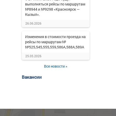
выполняться рейсы по маршрутам
№8944 и №9298 «Красноярск —
Кызыл».
26.06.2026
Изменения в стоимости проезда на
рейсы по маршрутам №
№525,545,555,559,586А,588А,589А
25.05.2026
Все новости »
Вакансии