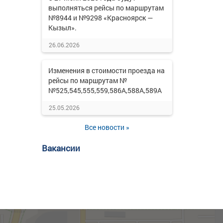
выполняться рейсы по маршрутам
№8944 и №9298 «Красноярск —
Кызыл».
26.06.2026
Изменения в стоимости проезда на
рейсы по маршрутам №
№525,545,555,559,586А,588А,589А
25.05.2026
Все новости »
Вакансии