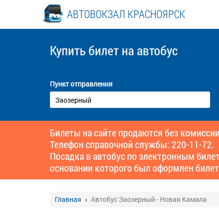
АВТОВОКЗАЛ КРАСНОЯРСК
Купить билет
на автобус
Пункт отправления
Билеты на сайте продаются без комиссии
Телефон справочной службы: 220-11-72.
Посадка в автобус по электронным биле
основании которого был оформлен билет
Главная
Автобус Заозерный - Новая Камала