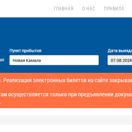
ГЛАВНАЯ
О НАС
ПРАВИЛА
Пункт прибытия
Дата выезд
. Реализация электронных билетов на сайте закрывае
там осуществляется только при предъявлении докуме
.