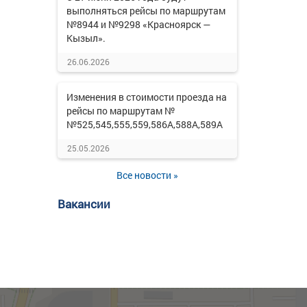
выполняться рейсы по маршрутам
№8944 и №9298 «Красноярск —
Кызыл».
26.06.2026
Изменения в стоимости проезда на
рейсы по маршрутам №
№525,545,555,559,586А,588А,589А
25.05.2026
Все новости »
Вакансии