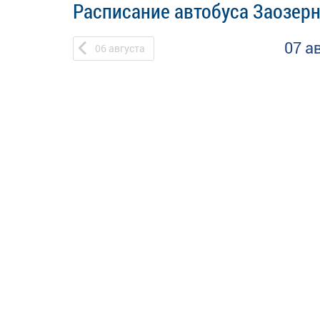
Расписание автобуса Заозерн
07 а
06
августа