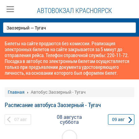
АВТОВОКЗАЛ КРАСНОЯРСК
Билеты на сайте продаются без комиссии. Реализация
электронных билетов на сайте закрывается за 5 минут до
отправления рейса. Телефон справочной службы: 220-11-72.
Посадка в автобус по электронным билетам осуществляется
только при предъявлении документа удостоверяющего
личность, на основании которого был оформлен билет.
Главная
Автобус Заозерный - Тугач
Расписание автобуса Заозерный - Тугач
08 августа
07
авг
09
авг
суббота