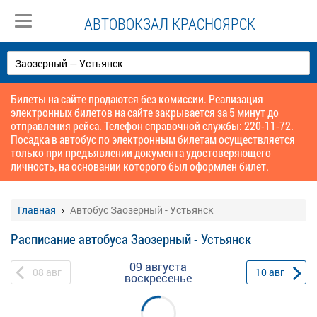
АВТОВОКЗАЛ КРАСНОЯРСК
Билеты на сайте продаются без комиссии. Реализация
электронных билетов на сайте закрывается за 5 минут до
отправления рейса. Телефон справочной службы: 220-11-72.
Посадка в автобус по электронным билетам осуществляется
только при предъявлении документа удостоверяющего
личность, на основании которого был оформлен билет.
Главная
Автобус Заозерный - Устьянск
Расписание автобуса Заозерный - Устьянск
09 августа
08
авг
10
авг
воскресенье