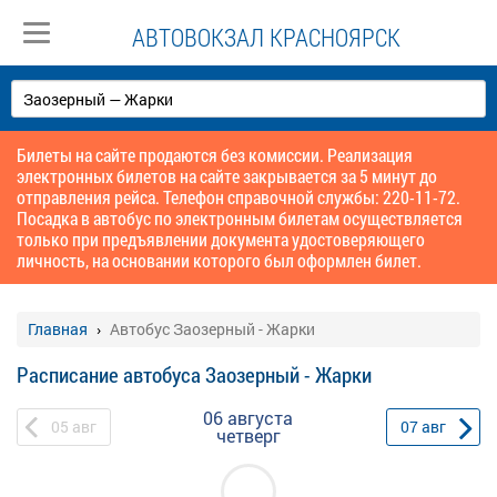
АВТОВОКЗАЛ КРАСНОЯРСК
Билеты на сайте продаются без комиссии. Реализация
электронных билетов на сайте закрывается за 5 минут до
отправления рейса. Телефон справочной службы: 220-11-72.
Посадка в автобус по электронным билетам осуществляется
только при предъявлении документа удостоверяющего
личность, на основании которого был оформлен билет.
Главная
Автобус Заозерный - Жарки
Расписание автобуса Заозерный - Жарки
06 августа
05
авг
07
авг
четверг