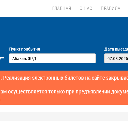
ГЛАВНАЯ
О НАС
ПРАВИЛА
Пункт прибытия
Дата выезд
. Реализация электронных билетов на сайте закрывае
там осуществляется только при предъявлении докуме
.