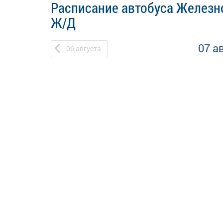
Расписание автобуса Железно
Ж/Д
07 а
06
августа