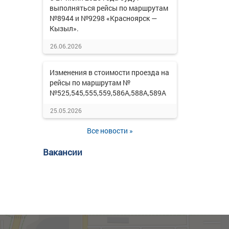
выполняться рейсы по маршрутам
№8944 и №9298 «Красноярск —
Кызыл».
26.06.2026
Изменения в стоимости проезда на
рейсы по маршрутам №
№525,545,555,559,586А,588А,589А
25.05.2026
Все новости »
Вакансии