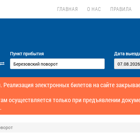
ГЛАВНАЯ
О НАС
ПРАВИЛА
Пункт прибытия
Дата выезд
. Реализация электронных билетов на сайте закрывае
там осуществляется только при предъявлении докуме
.
оворот