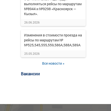
выполняться рейсы по маршрутам
№8944 и №9298 «Красноярск —
Кызыл».
26.06.2026
Изменения в стоимости проезда на
рейсы по маршрутам №
№525,545,555,559,586А,588А,589А
25.05.2026
Все новости »
Вакансии