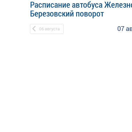
Расписание автобуса Железно
Березовский поворот
07 а
06
августа