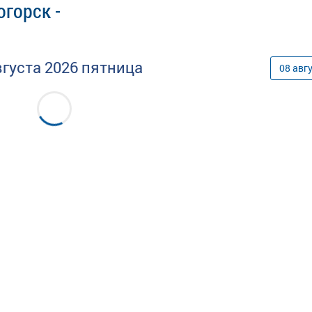
горск -
вгуста
2026
пятница
08
авг