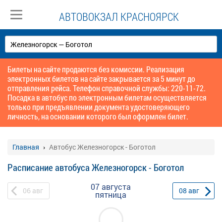
АВТОВОКЗАЛ КРАСНОЯРСК
Билеты на сайте продаются без комиссии. Реализация
электронных билетов на сайте закрывается за 5 минут до
отправления рейса. Телефон справочной службы: 220-11-72.
Посадка в автобус по электронным билетам осуществляется
только при предъявлении документа удостоверяющего
личность, на основании которого был оформлен билет.
Главная
Автобус Железногорск - Боготол
Расписание автобуса Железногорск - Боготол
07 августа
06
авг
08
авг
пятница