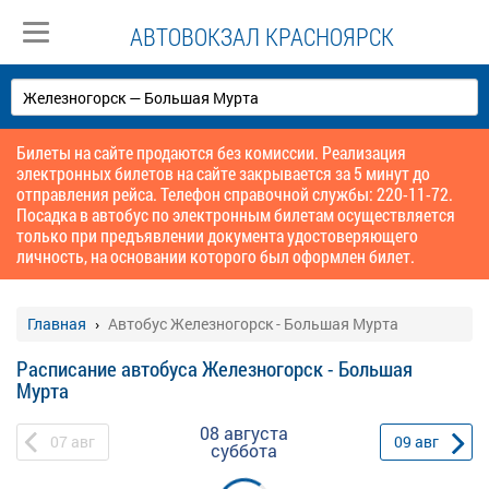
АВТОВОКЗАЛ КРАСНОЯРСК
Билеты на сайте продаются без комиссии. Реализация
электронных билетов на сайте закрывается за 5 минут до
отправления рейса. Телефон справочной службы: 220-11-72.
Посадка в автобус по электронным билетам осуществляется
только при предъявлении документа удостоверяющего
личность, на основании которого был оформлен билет.
Главная
Автобус Железногорск - Большая Мурта
Расписание автобуса Железногорск - Большая
Мурта
08 августа
07
авг
09
авг
суббота