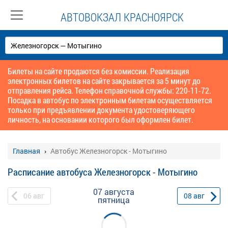
АВТОВОКЗАЛ КРАСНОЯРСК
Билеты на сайте продаются без комиссии. Реализация
электронных билетов на сайте закрывается за 5 минут до
отправления рейса. Телефон справочной службы: 220-11-72.
Посадка в автобус по электронным билетам осуществляется
только при предъявлении документа удостоверяющего
личность, на основании которого был оформлен билет.
Главная
Автобус Железногорск - Мотыгино
Расписание автобуса Железногорск - Мотыгино
07 августа
06
авг
08
авг
пятница