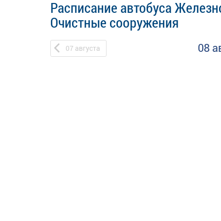
Расписание автобуса Железно
Очистные сооружения
08 а
07
августа