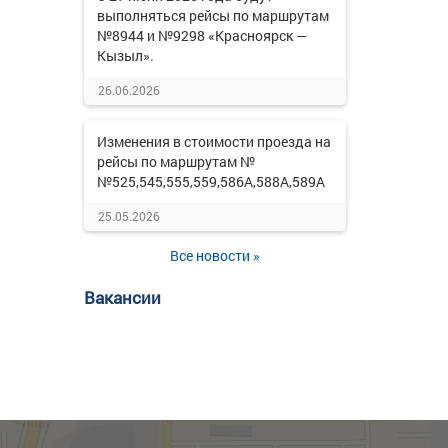
выполняться рейсы по маршрутам
№8944 и №9298 «Красноярск —
Кызыл».
26.06.2026
Изменения в стоимости проезда на
рейсы по маршрутам №
№525,545,555,559,586А,588А,589А
25.05.2026
Все новости »
Вакансии