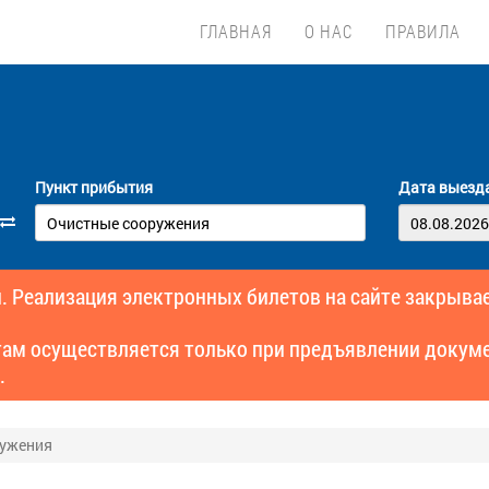
ГЛАВНАЯ
О НАС
ПРАВИЛА
Пункт прибытия
Дата выезд
. Реализация электронных билетов на сайте закрывае
там осуществляется только при предъявлении докуме
.
ружения