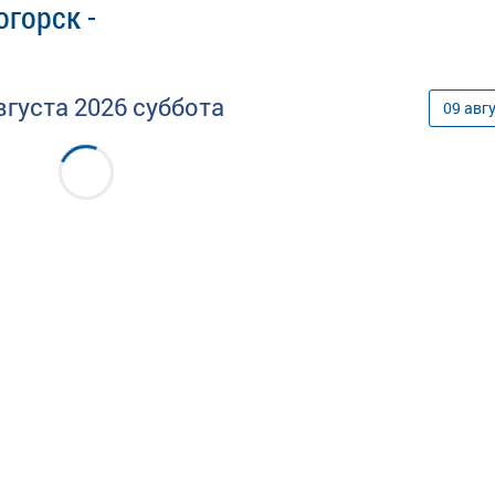
горск -
вгуста
2026
суббота
09
авг