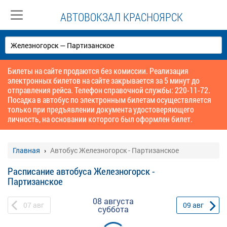
АВТОВОКЗАЛ КРАСНОЯРСК
Билеты на сайте продаются без комиссии. Реализация
электронных билетов на сайте закрывается за 5 минут до
отправления рейса. Телефон справочной службы: 220-11-72.
Посадка в автобус по электронным билетам осуществляется
только при предъявлении документа удостоверяющего
личность, на основании которого был оформлен билет.
Главная
Автобус Железногорск - Партизанское
Расписание автобуса Железногорск -
Партизанское
08 августа
07
авг
09
авг
суббота