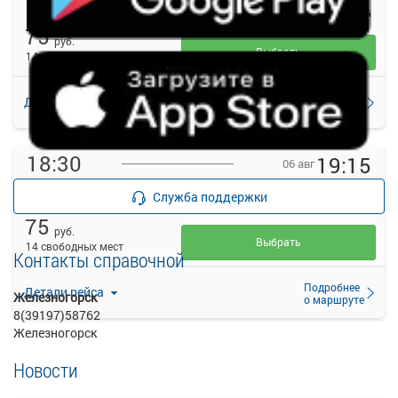
Железногорск АВ
Подгорный
75
руб.
Выбрать
14 свободных мест
Подробнее
Детали рейса
о маршруте
18:30
19:15
06 авг
Железногорск
Подгорный
Служба поддержки
Железногорск АВ
Подгорный
75
руб.
Выбрать
14 свободных мест
Контакты справочной
Подробнее
Детали рейса
Железногорск
о маршруте
8(39197)58762
Железногорск
Новости