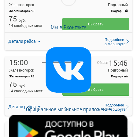
Железногорск
Подгорный
Железногорск АВ
Подгорный
75
руб.
Выбрать
14 свободных мест
Мы в Вконтакте
Подробнее
Детали рейса
о маршруте
15:00
15:45
06 авг
Железногорск
Подгорный
Железногорск АВ
Подгорный
75
руб.
Выбрать
14 свободных мест
Подробнее
Детали рейса
Официальное мобильное приложение
о маршруте
16:45
17:30
06 авг
Железногорск
Подгорный