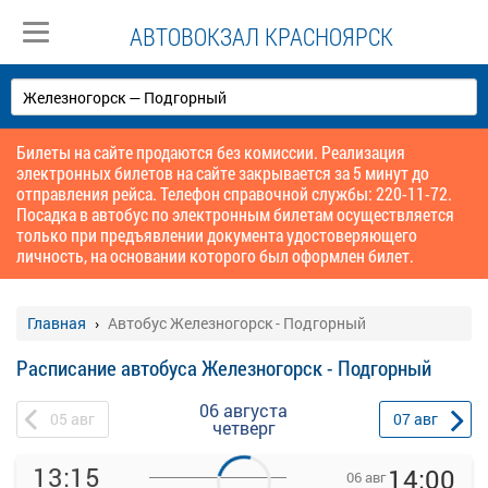
АВТОВОКЗАЛ КРАСНОЯРСК
Билеты на сайте продаются без комиссии. Реализация
электронных билетов на сайте закрывается за 5 минут до
отправления рейса. Телефон справочной службы: 220-11-72.
Посадка в автобус по электронным билетам осуществляется
только при предъявлении документа удостоверяющего
личность, на основании которого был оформлен билет.
Главная
Автобус Железногорск - Подгорный
Расписание автобуса Железногорск - Подгорный
06 августа
05
авг
07
авг
четверг
13:15
14:00
06 авг