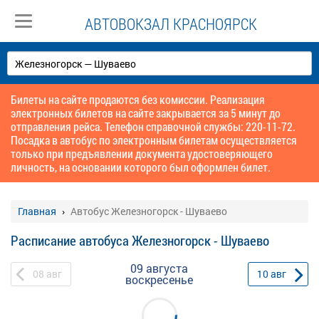
АВТОВОКЗАЛ КРАСНОЯРСК
Билеты на сайте продаются без комиссии. Реализация
электронных билетов на сайте закрывается за 5 минут до
отправления рейса. Телефон справочной службы: 220-11-72.
Посадка в автобус по электронным билетам осуществляется
только при предъявлении документа удостоверяющего
личность, на основании которого был оформлен билет.
Главная
Автобус Железногорск - Шуваево
Расписание автобуса Железногорск - Шуваево
09 августа
08
авг
10
авг
воскресенье