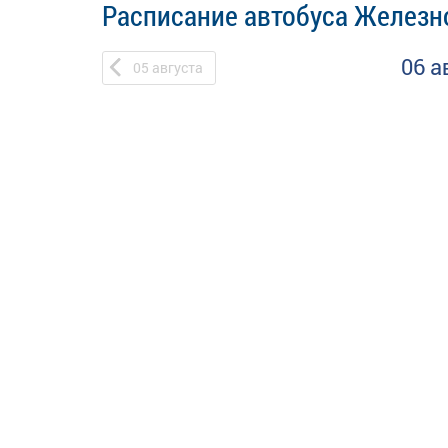
Расписание автобуса Железно
06 а
05
августа