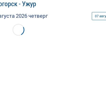
горск - Ужур
вгуста
2026
четверг
07
авг