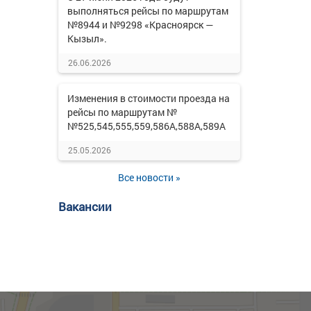
выполняться рейсы по маршрутам
№8944 и №9298 «Красноярск —
Кызыл».
26.06.2026
Изменения в стоимости проезда на
рейсы по маршрутам №
№525,545,555,559,586А,588А,589А
25.05.2026
Все новости »
Вакансии