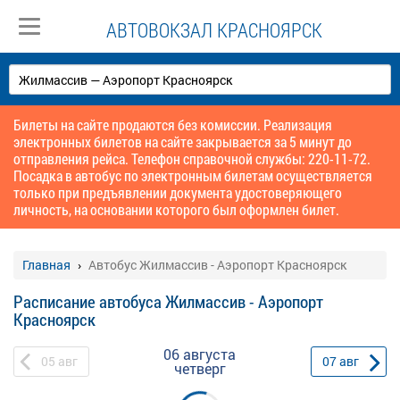
АВТОВОКЗАЛ КРАСНОЯРСК
Билеты на сайте продаются без комиссии. Реализация
электронных билетов на сайте закрывается за 5 минут до
отправления рейса. Телефон справочной службы: 220-11-72.
Посадка в автобус по электронным билетам осуществляется
только при предъявлении документа удостоверяющего
личность, на основании которого был оформлен билет.
Главная
Автобус Жилмассив - Аэропорт Красноярск
Расписание автобуса Жилмассив - Аэропорт
Красноярск
06 августа
05
авг
07
авг
четверг