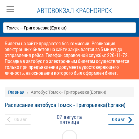
АВТОВОКЗАЛ КРАСНОЯРСК
Билеты на сайте продаются без комиссии. Реализация
электронных билетов на сайте закрывается за 5 минут до
отправления рейса. Телефон справочной службы: 220-11-72.
Посадка в автобус по электронным билетам осуществляется
только при предъявлении документа удостоверяющего
личность, на основании которого был оформлен билет.
Главная
Автобус Томск - Григорьевка(Ергаки)
Расписание автобуса Томск - Григорьевка(Ергаки)
07 августа
06
авг
08
авг
пятница