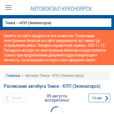
АВТОВОКЗАЛ КРАСНОЯРСК
Билеты на сайте продаются без комиссии. Реализация
электронных билетов на сайте закрывается за 5 минут до
отправления рейса. Телефон справочной службы: 220-11-72.
Посадка в автобус по электронным билетам осуществляется
только при предъявлении документа удостоверяющего
личность, на основании которого был оформлен билет.
Главная
Автобус Томск - КПП (Зеленогорск)
Расписание автобуса Томск - КПП (Зеленогорск)
09 августа
08
авг
10
авг
воскресенье