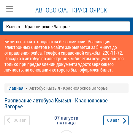
АВТОВОКЗАЛ КРАСНОЯРСК
Билеты на сайте продаются без комиссии. Реализация
электронных билетов на сайте закрывается за 5 минут до
отправления рейса. Телефон справочной службы: 220-11-72.
Посадка в автобус по электронным билетам осуществляется
только при предъявлении документа удостоверяющего
личность, на основании которого был оформлен билет.
Главная
Автобус Кызыл - Красноярское Загорье
Расписание автобуса Кызыл - Красноярское
Загорье
07 августа
06
авг
08
авг
пятница