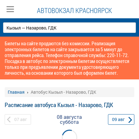
АВТОВОКЗАЛ КРАСНОЯРСК
Билеты на сайте продаются без комиссии. Реализация
электронных билетов на сайте закрывается за 5 минут до
отправления рейса. Телефон справочной службы: 220-11-72.
Посадка в автобус по электронным билетам осуществляется
только при предъявлении документа удостоверяющего
личность, на основании которого был оформлен билет.
Главная
Автобус Кызыл - Назарово, ГДК
Расписание автобуса Кызыл - Назарово, ГДК
08 августа
07
авг
09
авг
суббота