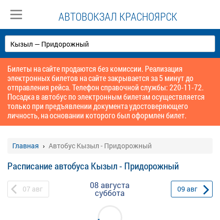
АВТОВОКЗАЛ КРАСНОЯРСК
Билеты на сайте продаются без комиссии. Реализация
электронных билетов на сайте закрывается за 5 минут до
отправления рейса. Телефон справочной службы: 220-11-72.
Посадка в автобус по электронным билетам осуществляется
только при предъявлении документа удостоверяющего
личность, на основании которого был оформлен билет.
Главная
Автобус Кызыл - Придорожный
Расписание автобуса Кызыл - Придорожный
08 августа
07
авг
09
авг
суббота