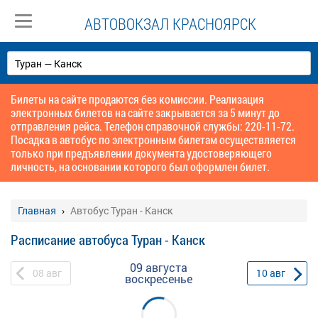
АВТОВОКЗАЛ КРАСНОЯРСК
Билеты на сайте продаются без комиссии. Реализация
электронных билетов на сайте закрывается за 5 минут до
отправления рейса. Телефон справочной службы: 220-11-72.
Посадка в автобус по электронным билетам осуществляется
только при предъявлении документа удостоверяющего
личность, на основании которого был оформлен билет.
Главная
Автобус Туран - Канск
Расписание автобуса Туран - Канск
09 августа
08
авг
10
авг
воскресенье