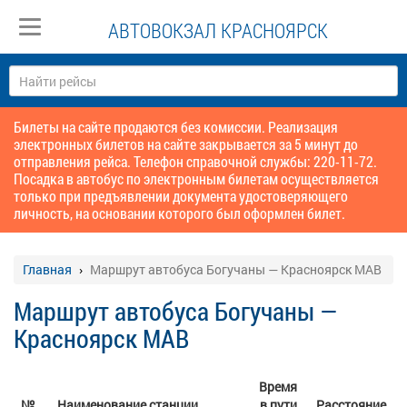
АВТОВОКЗАЛ КРАСНОЯРСК
Билеты на сайте продаются без комиссии. Реализация
электронных билетов на сайте закрывается за 5 минут до
отправления рейса. Телефон справочной службы: 220-11-72.
Посадка в автобус по электронным билетам осуществляется
только при предъявлении документа удостоверяющего
личность, на основании которого был оформлен билет.
Главная
Маршрут автобуса Богучаны — Красноярск МАВ
Маршрут автобуса Богучаны —
Красноярск МАВ
Время
№
Наименование станции
в пути
Расстояние