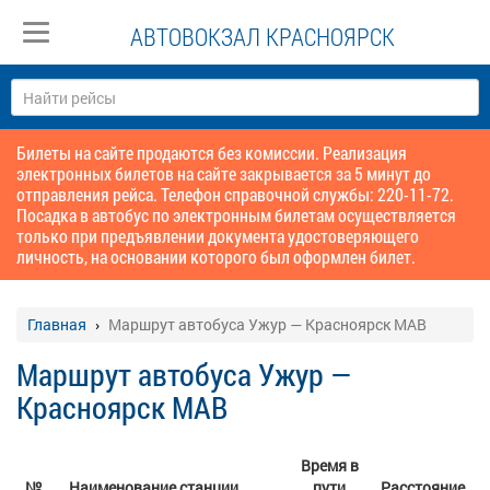
АВТОВОКЗАЛ КРАСНОЯРСК
Билеты на сайте продаются без комиссии. Реализация
электронных билетов на сайте закрывается за 5 минут до
отправления рейса. Телефон справочной службы: 220-11-72.
Посадка в автобус по электронным билетам осуществляется
только при предъявлении документа удостоверяющего
личность, на основании которого был оформлен билет.
Главная
Маршрут автобуса Ужур — Красноярск МАВ
Маршрут автобуса Ужур —
Красноярск МАВ
Время в
№
Наименование станции
пути
Расстояние