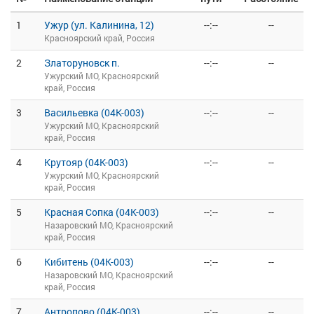
1
Ужур (ул. Калинина, 12)
--:--
--
Красноярский край, Россия
2
Златоруновск п.
--:--
--
Ужурский МО, Красноярский
край, Россия
3
Васильевка (04К-003)
--:--
--
Ужурский МО, Красноярский
край, Россия
4
Крутояр (04К-003)
--:--
--
Ужурский МО, Красноярский
край, Россия
5
Красная Сопка (04К-003)
--:--
--
Назаровский МО, Красноярский
край, Россия
6
Кибитень (04К-003)
--:--
--
Назаровский МО, Красноярский
край, Россия
7
Антропово (04К-003)
--:--
--