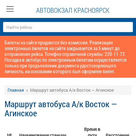
АВТОВОКЗАЛ КРАСНОЯРСК
Билеты на сайте продаются без комиссии. Реализация
электронных билетов на сайте закрывается за 5 минут до
отправления рейса. Телефон справочной службы: 220-11-72.
Посадка в автобус по электронным билетам осуществляется
только при предъявлении документа удостоверяющего
личность, на основании которого был оформлен билет.
Главная
Маршрут автобуса А/к Восток — Агинское
Маршрут автобуса А/к Восток —
Агинское
Время в
№
Наименование станции
пути
Расстояние