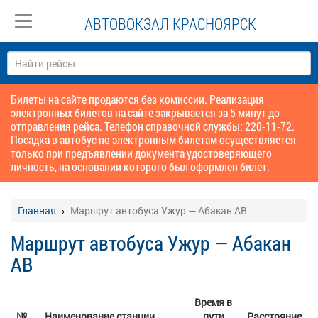
АВТОВОКЗАЛ КРАСНОЯРСК
Билеты на сайте продаются без комиссии. Реализация
электронных билетов на сайте закрывается за 5 минут до
отправления рейса. Телефон справочной службы: 220-11-72.
Посадка в автобус по электронным билетам осуществляется
только при предъявлении документа удостоверяющего
личность, на основании которого был оформлен билет.
Главная
Маршрут автобуса Ужур — Абакан АВ
Маршрут автобуса Ужур — Абакан
АВ
Время в
№
Наименование станции
пути
Расстояние