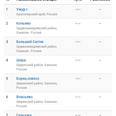
1
Ужур г.
--:--
--
Красноярский край, Россия
2
Копьево
--:--
--
Орджоникидзевский район,
Хакасия , Россия
3
Большой Сютик
--:--
--
Орджоникидзевский район,
Хакасия , Россия
4
Шира
--:--
--
Ширинский район, Хакасия,
Россия
5
Борец совхоз
--:--
--
Ширинский район, Хакасия,
Россия
6
Власьево
--:--
--
Ширинский район, Хакасия ,
Россия
7
Гальджа
--:--
--