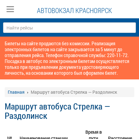
АВТОВОКЗАЛ КРАСНОЯРСК
Билеты на сайте продаются без комиссии. Реализация
электронных билетов на сайте закрывается за 5 минут до
отправления рейса. Телефон справочной службы: 220-11-72.
Посадка в автобус по электронным билетам осуществляется
только при предъявлении документа удостоверяющего
личность, на основании которого был оформлен билет.
Главная
Маршрут автобуса Стрелка — Раздолинск
Маршрут автобуса Стрелка —
Раздолинск
Время в
№
Наименование станции
пути
Расстояние