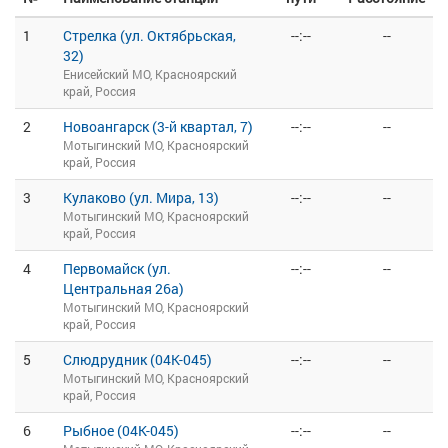
1
Стрелка (ул. Октябрьская,
--:--
--
32)
Енисейский МО, Красноярский
край, Россия
2
Новоангарск (3-й квартал, 7)
--:--
--
Мотыгинский МО, Красноярский
край, Россия
3
Кулаково (ул. Мира, 13)
--:--
--
Мотыгинский МО, Красноярский
край, Россия
4
Первомайск (ул.
--:--
--
Центральная 26а)
Мотыгинский МО, Красноярский
край, Россия
5
Слюдрудник (04К-045)
--:--
--
Мотыгинский МО, Красноярский
край, Россия
6
Рыбное (04К-045)
--:--
--